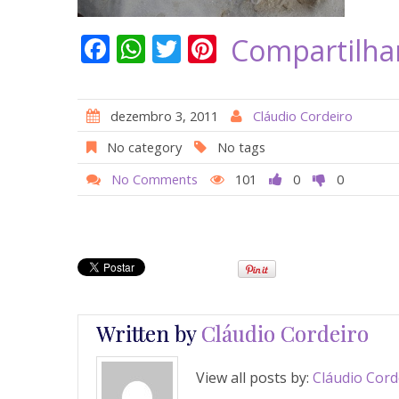
F
W
T
Pi
Compartilha
ac
h
w
nt
e
at
itt
er
dezembro 3, 2011
Cláudio Cordeiro
b
s
er
e
No category
No tags
o
A
st
No Comments
101
0
0
o
p
k
p
Written by
Cláudio Cordeiro
View all posts by:
Cláudio Cord