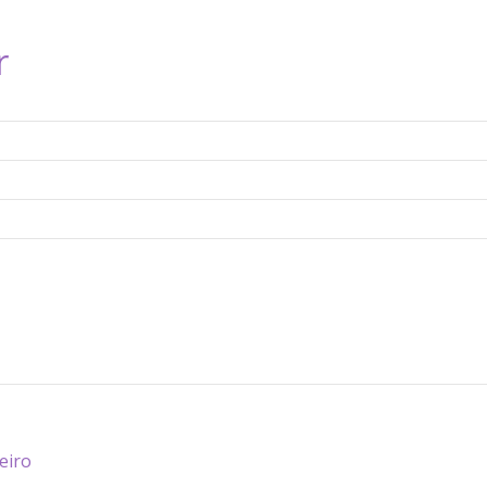
r
eiro