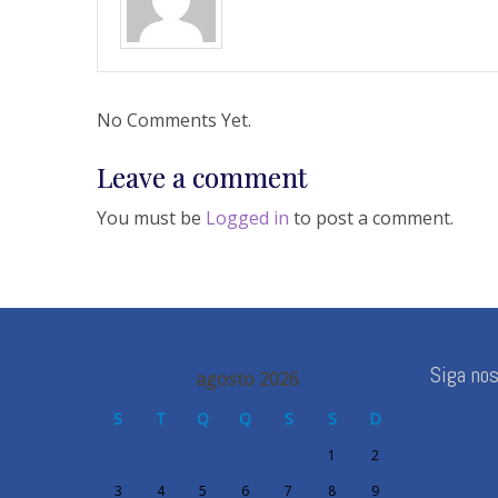
No Comments Yet.
Leave a comment
You must be
Logged in
to post a comment.
Siga no
agosto 2026
S
T
Q
Q
S
S
D
1
2
3
4
5
6
7
8
9