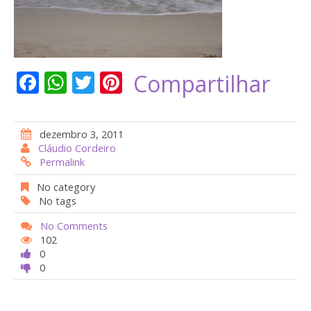
F
W
T
Pi
Compartilhar
ac
h
w
nt
e
at
itt
er
dezembro 3, 2011
b
s
er
e
Cláudio Cordeiro
Permalink
o
A
st
o
p
No category
No tags
k
p
No Comments
102
0
0