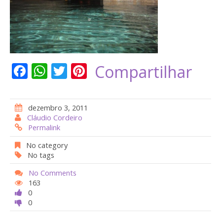
F
W
T
Pi
Compartilhar
ac
h
w
nt
e
at
itt
er
dezembro 3, 2011
b
s
er
e
Cláudio Cordeiro
Permalink
o
A
st
o
p
No category
No tags
k
p
No Comments
163
0
0