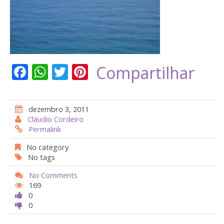
F
W
T
Pi
Compartilhar
ac
h
w
nt
e
at
itt
er
dezembro 3, 2011
b
s
er
e
Cláudio Cordeiro
Permalink
o
A
st
o
p
No category
No tags
k
p
No Comments
169
0
0