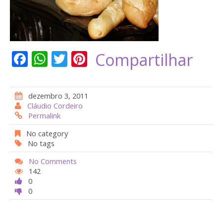
F
W
T
Pi
Compartilhar
ac
h
w
nt
e
at
itt
er
dezembro 3, 2011
b
s
er
e
Cláudio Cordeiro
Permalink
o
A
st
o
p
No category
No tags
k
p
No Comments
142
0
0