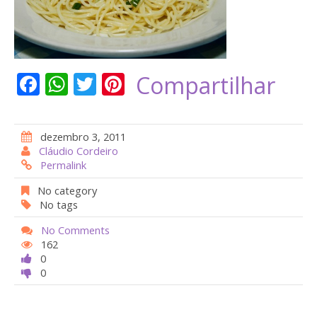
F
W
T
Pi
Compartilhar
ac
h
w
nt
e
at
itt
er
dezembro 3, 2011
b
s
er
e
Cláudio Cordeiro
Permalink
o
A
st
o
p
No category
No tags
k
p
No Comments
162
0
0