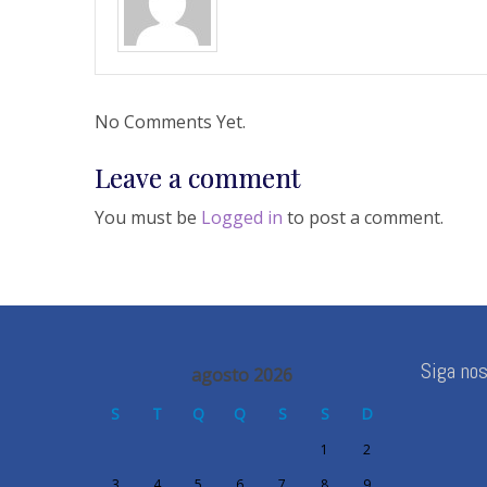
No Comments Yet.
Leave a comment
You must be
Logged in
to post a comment.
Siga no
agosto 2026
S
T
Q
Q
S
S
D
1
2
3
4
5
6
7
8
9