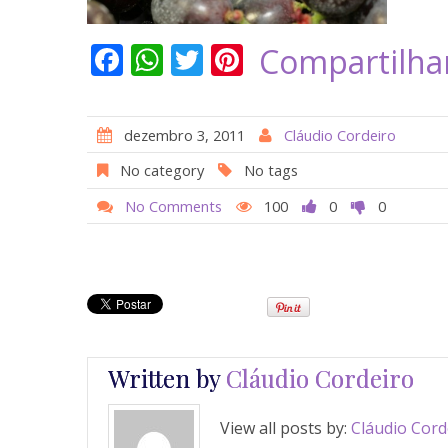
F
W
T
Pi
Compartilha
ac
h
w
nt
e
at
itt
er
dezembro 3, 2011
Cláudio Cordeiro
b
s
er
e
No category
No tags
o
A
st
No Comments
100
0
0
o
p
k
p
Written by
Cláudio Cordeiro
View all posts by:
Cláudio Cord