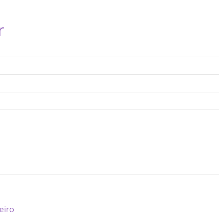
r
eiro