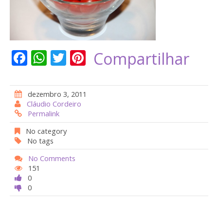
F
W
T
Pi
Compartilhar
ac
h
w
nt
e
at
itt
er
dezembro 3, 2011
b
s
er
e
Cláudio Cordeiro
Permalink
o
A
st
o
p
No category
No tags
k
p
No Comments
151
0
0