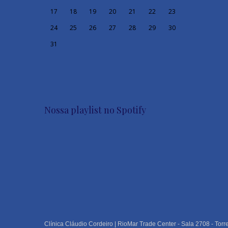
17
18
19
20
21
22
23
24
25
26
27
28
29
30
31
Nossa playlist no Spotify
Clínica Cláudio Cordeiro | RioMar Trade Center - Sala 2708 - Torr