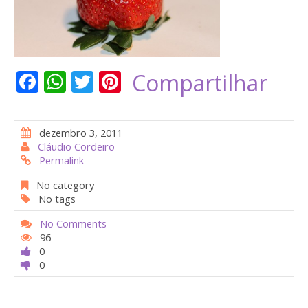
F
W
T
Pi
Compartilhar
ac
h
w
nt
e
at
itt
er
dezembro 3, 2011
b
s
er
e
Cláudio Cordeiro
Permalink
o
A
st
o
p
No category
No tags
k
p
No Comments
96
0
0