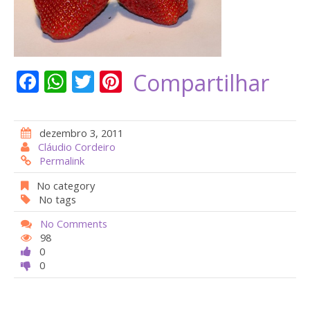
F
W
T
Pi
Compartilhar
ac
h
w
nt
e
at
itt
er
dezembro 3, 2011
b
s
er
e
Cláudio Cordeiro
Permalink
o
A
st
o
p
No category
No tags
k
p
No Comments
98
0
0