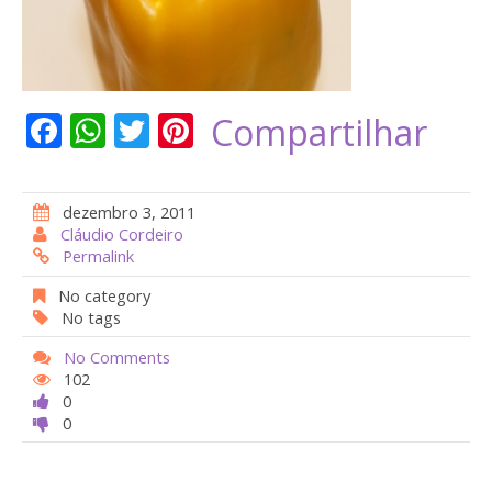
F
W
T
Pi
Compartilhar
ac
h
w
nt
e
at
itt
er
dezembro 3, 2011
b
s
er
e
Cláudio Cordeiro
Permalink
o
A
st
o
p
No category
No tags
k
p
No Comments
102
0
0