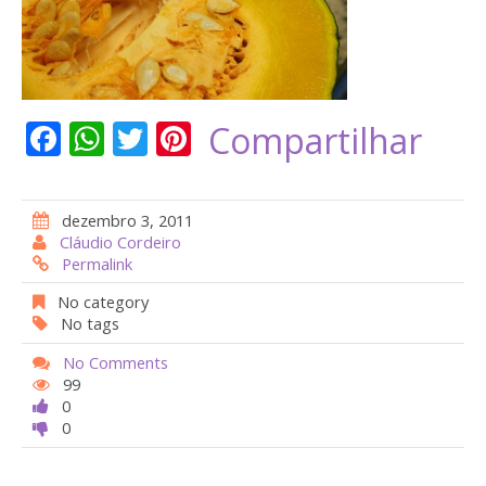
F
W
T
Pi
Compartilhar
ac
h
w
nt
e
at
itt
er
dezembro 3, 2011
b
s
er
e
Cláudio Cordeiro
Permalink
o
A
st
o
p
No category
No tags
k
p
No Comments
99
0
0