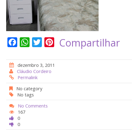
F
W
T
Pi
Compartilhar
ac
h
w
nt
e
at
itt
er
dezembro 3, 2011
b
s
er
e
Cláudio Cordeiro
Permalink
o
A
st
o
p
No category
No tags
k
p
No Comments
167
0
0