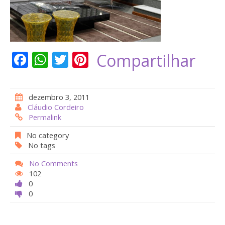
F
W
T
Pi
Compartilhar
ac
h
w
nt
e
at
itt
er
dezembro 3, 2011
b
s
er
e
Cláudio Cordeiro
Permalink
o
A
st
o
p
No category
No tags
k
p
No Comments
102
0
0