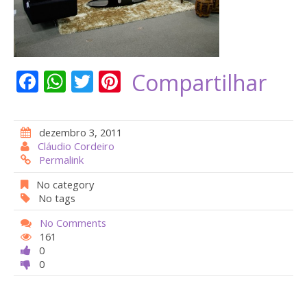
F
W
T
Pi
Compartilhar
ac
h
w
nt
e
at
itt
er
dezembro 3, 2011
b
s
er
e
Cláudio Cordeiro
Permalink
o
A
st
o
p
No category
No tags
k
p
No Comments
161
0
0