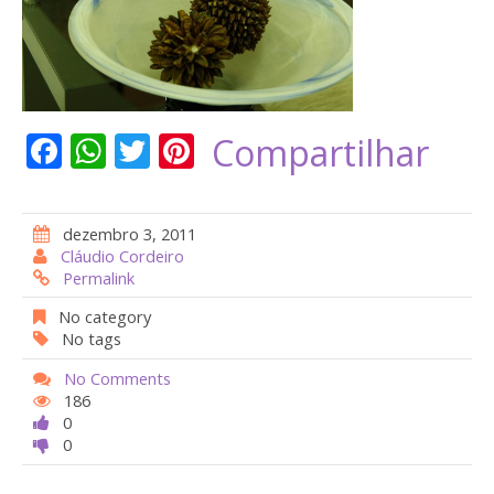
F
W
T
Pi
Compartilhar
ac
h
w
nt
e
at
itt
er
dezembro 3, 2011
b
s
er
e
Cláudio Cordeiro
Permalink
o
A
st
o
p
No category
No tags
k
p
No Comments
186
0
0