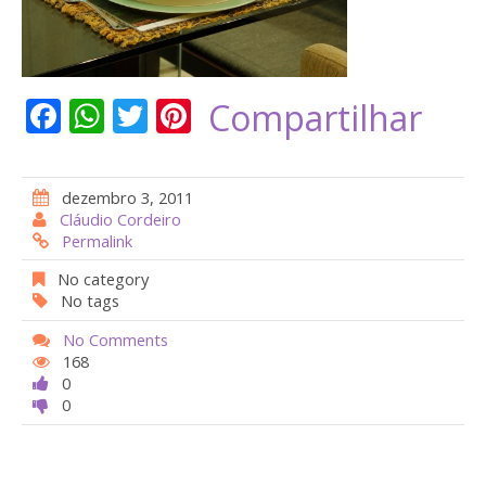
F
W
T
Pi
Compartilhar
ac
h
w
nt
e
at
itt
er
dezembro 3, 2011
b
s
er
e
Cláudio Cordeiro
Permalink
o
A
st
o
p
No category
No tags
k
p
No Comments
168
0
0