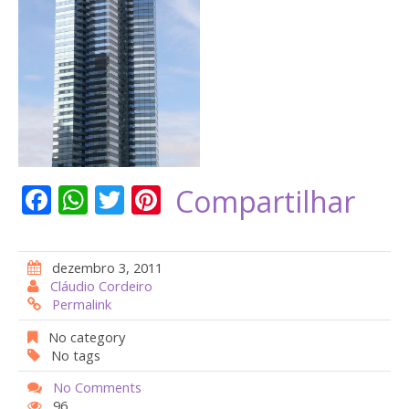
F
W
T
Pi
Compartilhar
ac
h
w
nt
e
at
itt
er
dezembro 3, 2011
b
s
er
e
Cláudio Cordeiro
Permalink
o
A
st
o
p
No category
No tags
k
p
No Comments
96