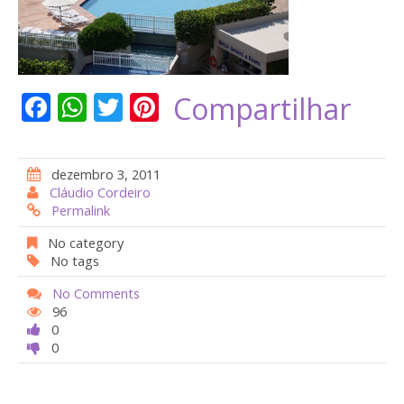
F
W
T
Pi
Compartilhar
ac
h
w
nt
e
at
itt
er
dezembro 3, 2011
b
s
er
e
Cláudio Cordeiro
Permalink
o
A
st
o
p
No category
No tags
k
p
No Comments
96
0
0