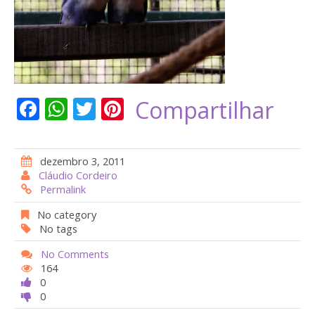
F
W
T
Pi
Compartilhar
ac
h
w
nt
e
at
itt
er
dezembro 3, 2011
b
s
er
e
Cláudio Cordeiro
Permalink
o
A
st
o
p
No category
No tags
k
p
No Comments
164
0
0