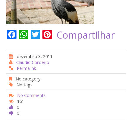
F
W
T
Pi
Compartilhar
ac
h
w
nt
e
at
itt
er
dezembro 3, 2011
b
s
er
e
Cláudio Cordeiro
Permalink
o
A
st
o
p
No category
No tags
k
p
No Comments
161
0
0