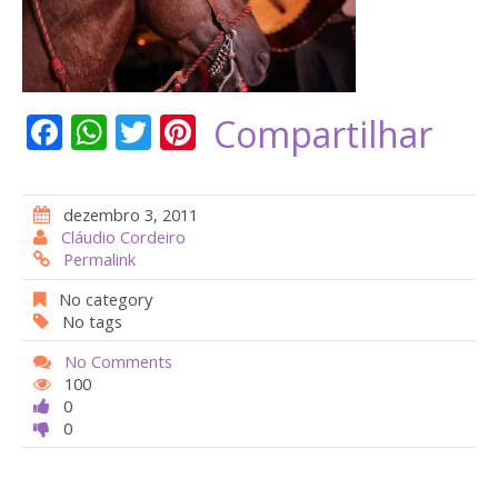
F
W
T
Pi
Compartilhar
ac
h
w
nt
e
at
itt
er
dezembro 3, 2011
b
s
er
e
Cláudio Cordeiro
Permalink
o
A
st
o
p
No category
No tags
k
p
No Comments
100
0
0