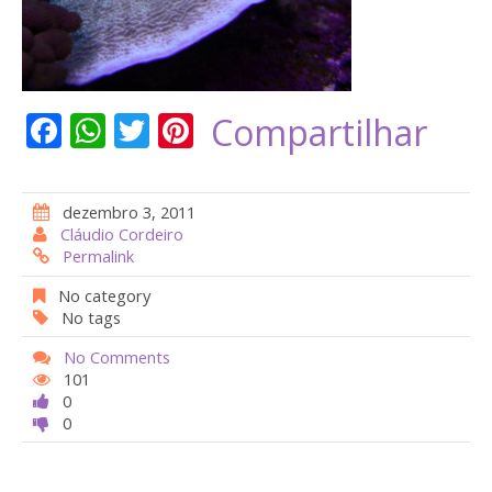
F
W
T
Pi
Compartilhar
ac
h
w
nt
e
at
itt
er
dezembro 3, 2011
b
s
er
e
Cláudio Cordeiro
Permalink
o
A
st
o
p
No category
No tags
k
p
No Comments
101
0
0