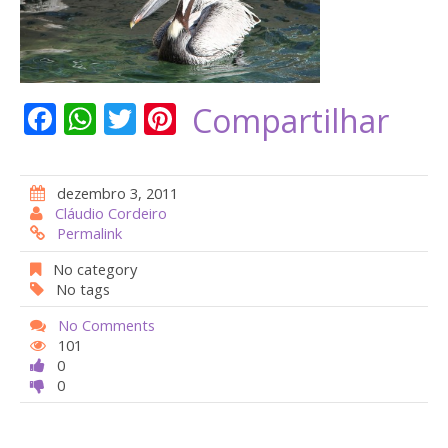
F
W
T
Pi
Compartilhar
ac
h
w
nt
e
at
itt
er
dezembro 3, 2011
b
s
er
e
Cláudio Cordeiro
Permalink
o
A
st
o
p
No category
No tags
k
p
No Comments
101
0
0