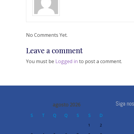
No Comments Yet.
Leave a comment
You must be
Logged in
to post a comment.
Siga no
agosto 2026
S
T
Q
Q
S
S
D
1
2