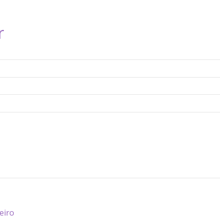
r
eiro