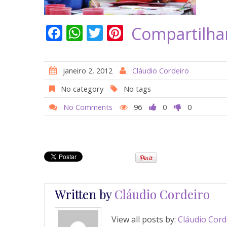
F
W
T
Pi
Compartilha
ac
h
w
nt
e
at
itt
er
janeiro 2, 2012
Cláudio Cordeiro
b
s
er
e
No category
No tags
o
A
st
No Comments
96
0
0
o
p
k
p
Written by
Cláudio Cordeiro
View all posts by:
Cláudio Cord