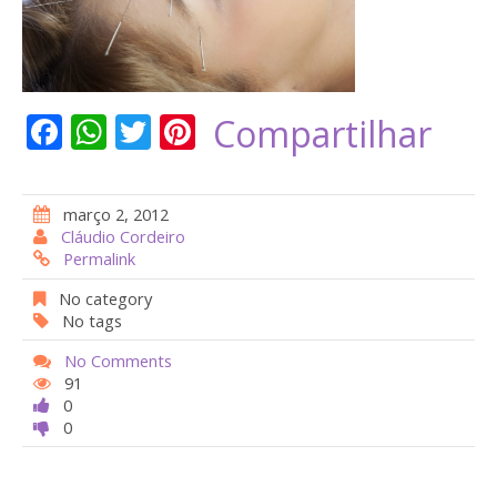
F
W
T
Pi
Compartilhar
ac
h
w
nt
e
at
itt
er
março 2, 2012
b
s
er
e
Cláudio Cordeiro
Permalink
o
A
st
o
p
No category
No tags
k
p
No Comments
91
0
0