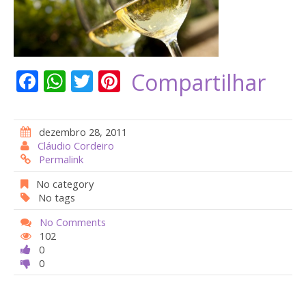
F
W
T
Pi
Compartilhar
ac
h
w
nt
e
at
itt
er
dezembro 28, 2011
b
s
er
e
Cláudio Cordeiro
Permalink
o
A
st
o
p
No category
No tags
k
p
No Comments
102
0
0