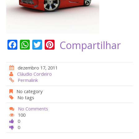
F
W
T
Pi
Compartilhar
ac
h
w
nt
e
at
itt
er
dezembro 17, 2011
b
s
er
e
Cláudio Cordeiro
Permalink
o
A
st
o
p
No category
No tags
k
p
No Comments
100
0
0