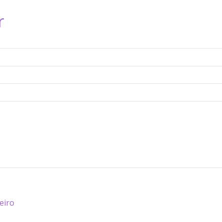
r
eiro