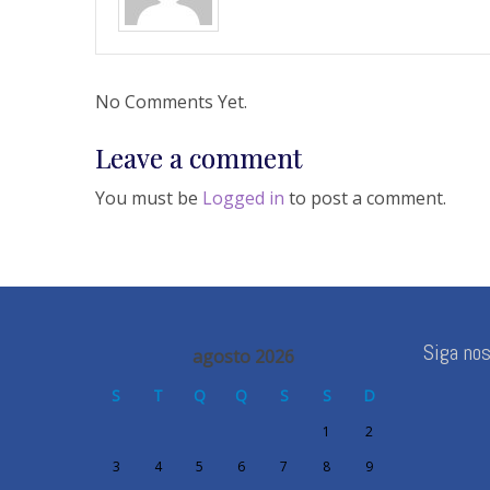
No Comments Yet.
Leave a comment
You must be
Logged in
to post a comment.
Siga no
agosto 2026
S
T
Q
Q
S
S
D
1
2
3
4
5
6
7
8
9