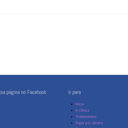
ssa página no Facebook
Ir para
Início
A Clínica
Tratamentos
Fique por dentro