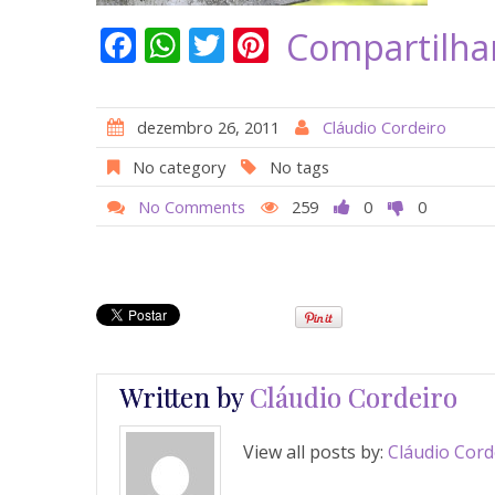
F
W
T
Pi
Compartilha
ac
h
w
nt
e
at
itt
er
dezembro 26, 2011
Cláudio Cordeiro
b
s
er
e
No category
No tags
o
A
st
No Comments
259
0
0
o
p
k
p
Written by
Cláudio Cordeiro
View all posts by:
Cláudio Cord