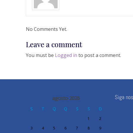
No Comments Yet.
Leave a comment
You must be
Logged in
to post a comment.
Siga no
agosto 2026
S
T
Q
Q
S
S
D
1
2
3
4
5
6
7
8
9