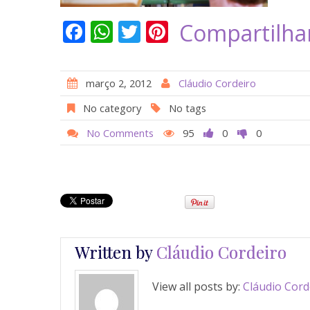
F
W
T
Pi
Compartilha
ac
h
w
nt
e
at
itt
er
março 2, 2012
Cláudio Cordeiro
b
s
er
e
No category
No tags
o
A
st
No Comments
95
0
0
o
p
k
p
Written by
Cláudio Cordeiro
View all posts by:
Cláudio Cord