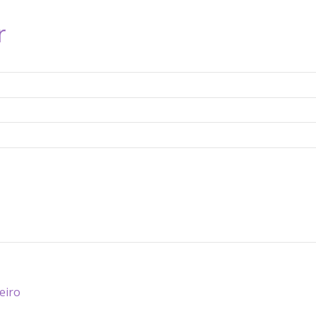
r
eiro