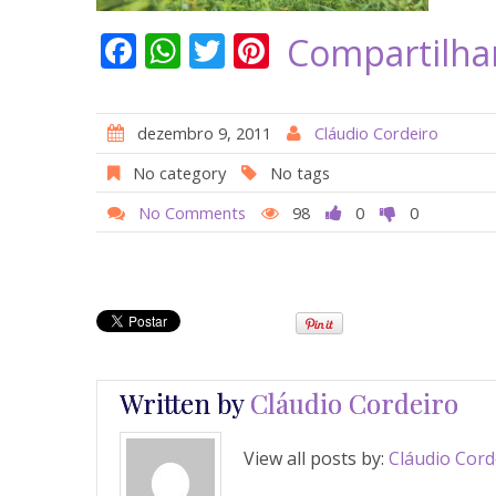
F
W
T
Pi
Compartilha
ac
h
w
nt
e
at
itt
er
dezembro 9, 2011
Cláudio Cordeiro
b
s
er
e
No category
No tags
o
A
st
No Comments
98
0
0
o
p
k
p
Written by
Cláudio Cordeiro
View all posts by:
Cláudio Cord