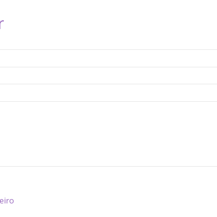
r
eiro