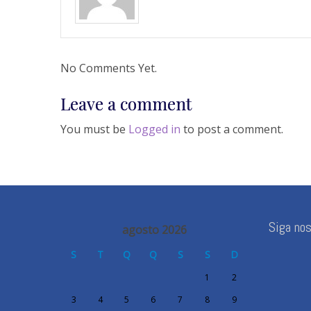
No Comments Yet.
Leave a comment
You must be
Logged in
to post a comment.
Siga no
agosto 2026
S
T
Q
Q
S
S
D
1
2
3
4
5
6
7
8
9