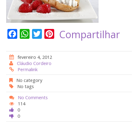
F
W
T
Pi
Compartilhar
ac
h
w
nt
e
at
itt
er
fevereiro 4, 2012
b
s
er
e
Cláudio Cordeiro
Permalink
o
A
st
o
p
No category
No tags
k
p
No Comments
114
0
0