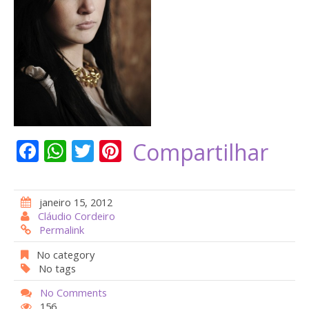
F
W
T
Pi
Compartilhar
ac
h
w
nt
e
at
itt
er
janeiro 15, 2012
b
s
er
e
Cláudio Cordeiro
Permalink
o
A
st
o
p
No category
No tags
k
p
No Comments
156