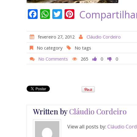
F
W
T
Pi
Compartilha
ac
h
w
nt
e
at
itt
er
fevereiro 27, 2012
Cláudio Cordeiro
b
s
er
e
No category
No tags
o
A
st
No Comments
265
0
0
o
p
k
p
Written by
Cláudio Cordeiro
View all posts by:
Cláudio Cord