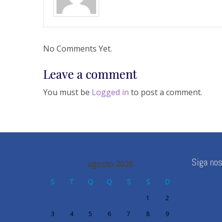
No Comments Yet.
Leave a comment
You must be
Logged in
to post a comment.
Siga no
agosto 2026
S
T
Q
Q
S
S
D
1
2
3
4
5
6
7
8
9