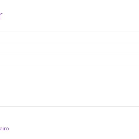
r
eiro