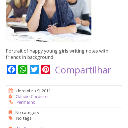
Portrait of happy young girls writing notes with
friends in background
F
W
T
Pi
Compartilhar
ac
h
w
nt
e
at
itt
er
dezembro 9, 2011
b
s
er
e
Cláudio Cordeiro
Permalink
o
A
st
o
p
No category
No tags
k
p