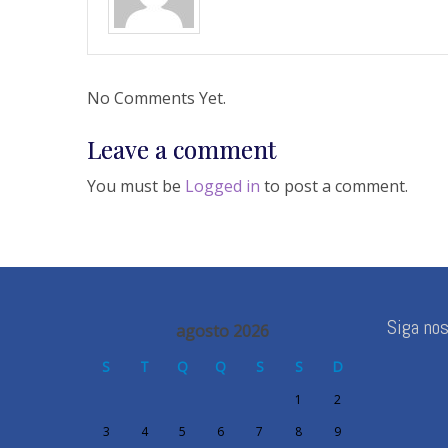
No Comments Yet.
Leave a comment
You must be
Logged in
to post a comment.
Siga no
agosto 2026
S
T
Q
Q
S
S
D
1
2
3
4
5
6
7
8
9