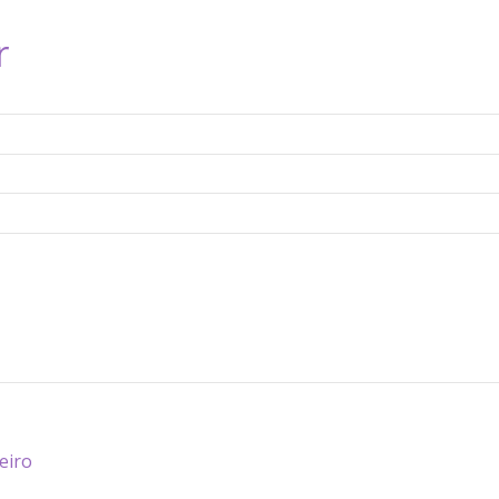
r
eiro