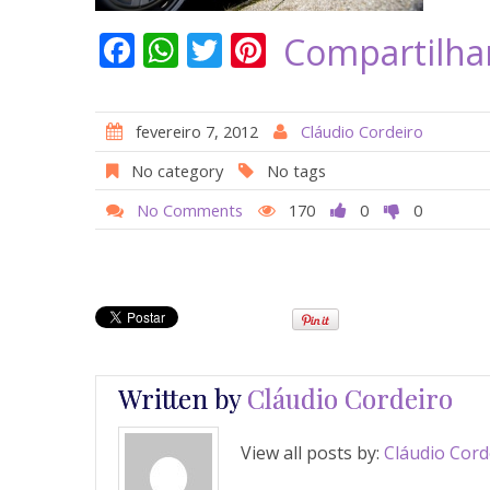
F
W
T
Pi
Compartilha
ac
h
w
nt
e
at
itt
er
fevereiro 7, 2012
Cláudio Cordeiro
b
s
er
e
No category
No tags
o
A
st
No Comments
170
0
0
o
p
k
p
Written by
Cláudio Cordeiro
View all posts by:
Cláudio Cord