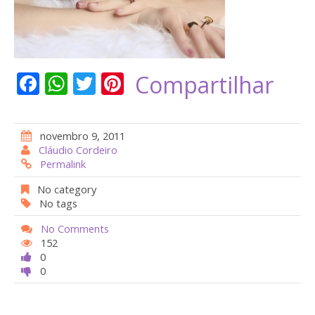
F
W
T
Pi
Compartilhar
ac
h
w
nt
e
at
itt
er
novembro 9, 2011
b
s
er
e
Cláudio Cordeiro
Permalink
o
A
st
o
p
No category
No tags
k
p
No Comments
152
0
0