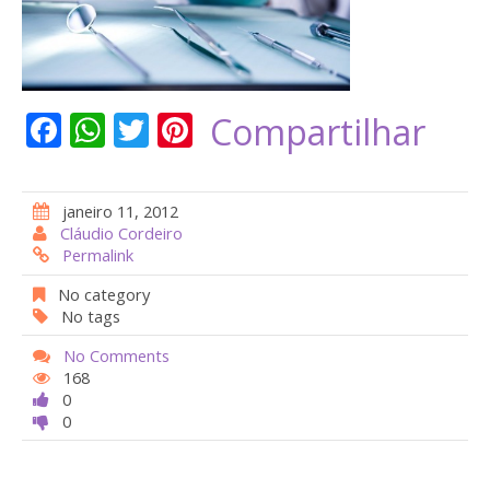
F
W
T
Pi
Compartilhar
ac
h
w
nt
e
at
itt
er
janeiro 11, 2012
b
s
er
e
Cláudio Cordeiro
Permalink
o
A
st
o
p
No category
No tags
k
p
No Comments
168
0
0