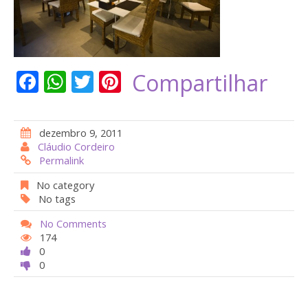
F
W
T
Pi
Compartilhar
ac
h
w
nt
e
at
itt
er
dezembro 9, 2011
b
s
er
e
Cláudio Cordeiro
Permalink
o
A
st
o
p
No category
No tags
k
p
No Comments
174
0
0