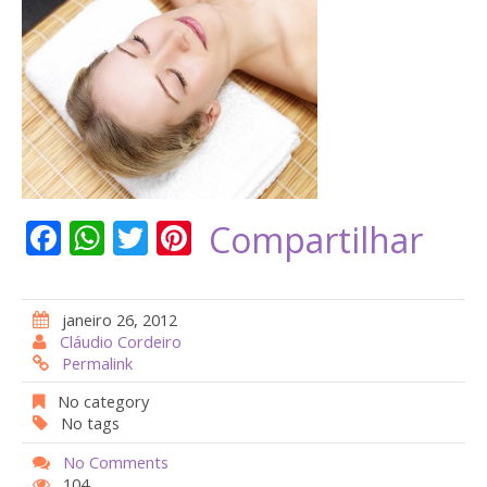
F
W
T
Pi
Compartilhar
ac
h
w
nt
e
at
itt
er
janeiro 26, 2012
b
s
er
e
Cláudio Cordeiro
Permalink
o
A
st
o
p
No category
No tags
k
p
No Comments
104