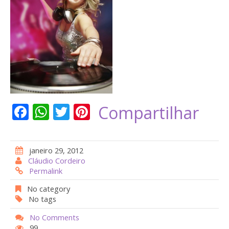
F
W
T
Pi
Compartilhar
ac
h
w
nt
e
at
itt
er
janeiro 29, 2012
b
s
er
e
Cláudio Cordeiro
Permalink
o
A
st
o
p
No category
No tags
k
p
No Comments
99