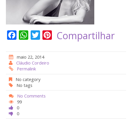
F
W
T
Pi
Compartilhar
ac
h
w
nt
e
at
itt
er
maio 22, 2014
b
s
er
e
Cláudio Cordeiro
Permalink
o
A
st
o
p
No category
No tags
k
p
No Comments
99
0
0