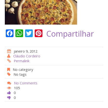
F
W
T
Pi
Compartilhar
ac
h
w
nt
e
at
itt
er
janeiro 9, 2012
b
s
er
e
Cláudio Cordeiro
Permalink
o
A
st
o
p
No category
No tags
k
p
No Comments
105
0
0