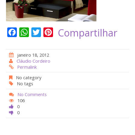
F
W
T
Pi
Compartilhar
ac
h
w
nt
e
at
itt
er
janeiro 18, 2012
b
s
er
e
Cláudio Cordeiro
Permalink
o
A
st
o
p
No category
No tags
k
p
No Comments
106
0
0