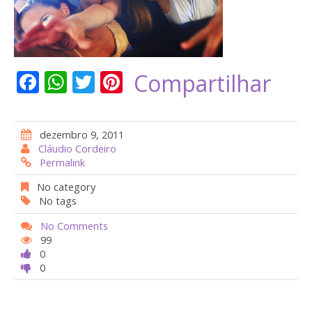
F
W
T
Pi
Compartilhar
ac
h
w
nt
e
at
itt
er
dezembro 9, 2011
b
s
er
e
Cláudio Cordeiro
Permalink
o
A
st
o
p
No category
No tags
k
p
No Comments
99
0
0