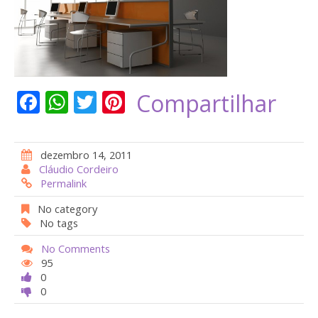
F
W
T
Pi
Compartilhar
ac
h
w
nt
e
at
itt
er
dezembro 14, 2011
b
s
er
e
Cláudio Cordeiro
Permalink
o
A
st
o
p
No category
No tags
k
p
No Comments
95
0
0