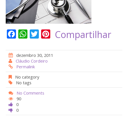
F
W
T
Pi
Compartilhar
ac
h
w
nt
e
at
itt
er
dezembro 30, 2011
b
s
er
e
Cláudio Cordeiro
Permalink
o
A
st
o
p
No category
No tags
k
p
No Comments
90
0
0