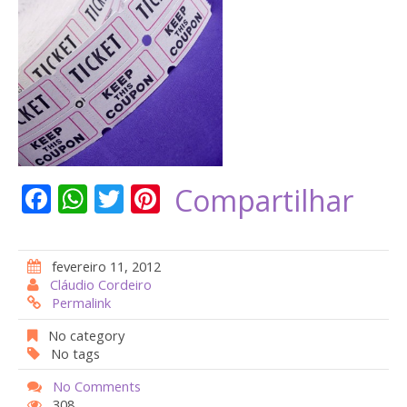
F
W
T
Pi
Compartilhar
ac
h
w
nt
e
at
itt
er
fevereiro 11, 2012
b
s
er
e
Cláudio Cordeiro
Permalink
o
A
st
o
p
No category
No tags
k
p
No Comments
308