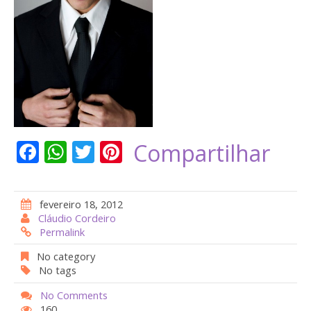
F
W
T
Pi
Compartilhar
ac
h
w
nt
e
at
itt
er
fevereiro 18, 2012
b
s
er
e
Cláudio Cordeiro
Permalink
o
A
st
o
p
No category
No tags
k
p
No Comments
160